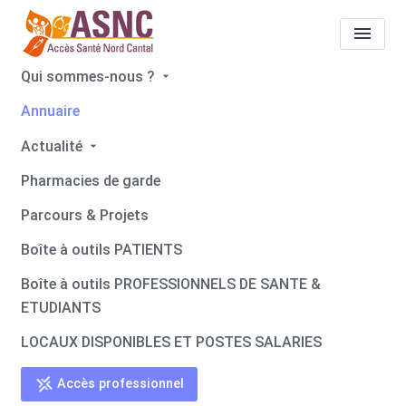
Qui sommes-nous ?
Annuaire
Tous les professionnels de
Actualité
santé
Maeva PARET-
Pharmacies de garde
PEINTRE
Parcours & Projets
Accueil
Tous les professionnels de santé
Boîte à outils PATIENTS
Tous les professionnels de santé
Maeva PARET-PEINTRE
Boîte à outils PROFESSIONNELS DE SANTE &
ETUDIANTS
LOCAUX DISPONIBLES ET POSTES SALARIES
Retour
Accès professionnel